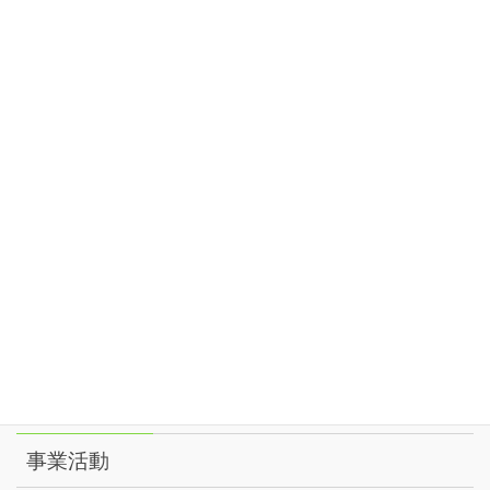
8月
4:00 PM
定例会
@ zoom会議
11
火
2026
8月
10:00 AM
まちだデジタル倶楽部（MDC)
@ せりがや会
12
館3F大会議室
水
2026
8月
9:30 AM
SILA養成講座 -1-
@ せりがや会館
17
月
2026
8月
1:00 PM
PC講座
@ ルミノーゾ町田
18
火
2026
メニュー
事業活動