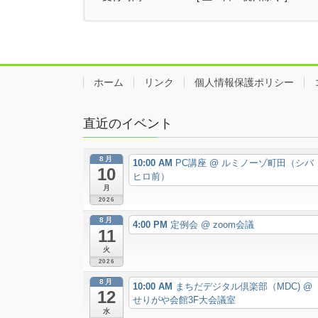
ホーム
リンク
個人情報保護ポリシー
直近のイベント
8月
10:00 AM
PC講座
@ ルミノーゾ町田（シバ
10
ヒロ前）
月
2026
8月
4:00 PM
定例会
@ zoom会議
11
火
2026
8月
10:00 AM
まちだデジタル倶楽部（MDC)
@
12
せりがや会館3F大会議室
水