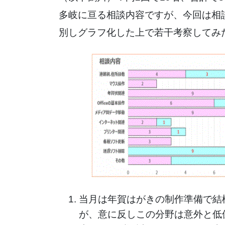
多岐に亘る相談内容ですが、今回は相
別しグラフ化した上で若干考察してみ
当月は年賀はがきの制作準備で結
が、意に反しこの分野は意外と低