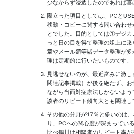
少なからず浸透したのであれば喜
際立った項目としては、PCとUSB
移動・コピーに関する問い合わせ
とでした。目的としては①デジカ
っと日の目を得て整理の俎上に乗
章やメール類等諸データ整理が多
理は定期的に行いたいものです。
見逃せないのが、最近富みに激し
関連記事掲載）が後を絶たず、お
ながら当面対症療法しかないよう
談者のリピート傾向大とも関連し
その他の分野が17％と多いのは
り、PCへの関心度が深まってい
比べ鶴川は相談者のリピート率が