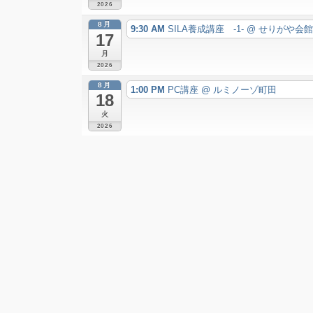
2026
8月
9:30 AM
SILA養成講座 -1-
@ せりがや会
17
月
2026
8月
1:00 PM
PC講座
@ ルミノーゾ町田
18
火
2026