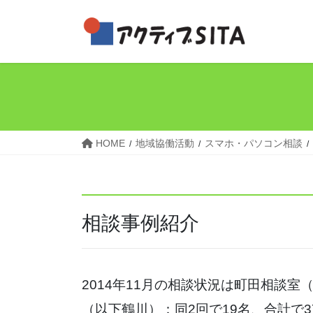
コ
ナ
ン
ビ
テ
ゲ
ン
ー
ツ
シ
へ
ョ
ス
ン
HOME
地域協働活動
スマホ・パソコン相談
キ
に
ッ
移
プ
動
相談事例紹介
2014年11月の相談状況は町田相談室
（以下鶴川）：同2回で19名、合計で