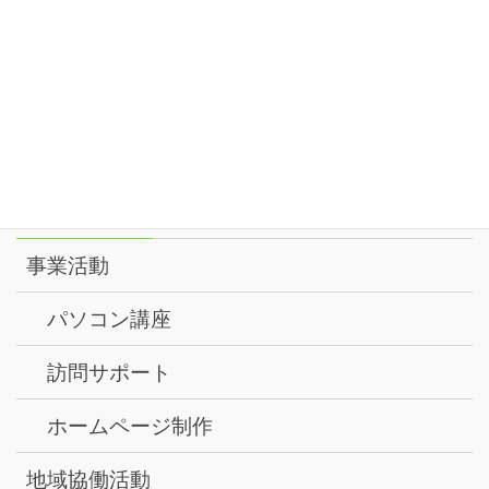
8月
9:30 AM
SILA養成講座 -1-
@ せりがや会館
17
月
2026
8月
1:00 PM
PC講座
@ ルミノーゾ町田
18
火
2026
メニュー
事業活動
パソコン講座
訪問サポート
ホームページ制作
地域協働活動